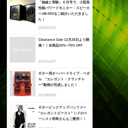
「無線と実験」６月号で、小型高
順
性能パワードモニター・スピーカ
ーJM-50Sをご紹介いただきまし
た！
2020/05/12
Clearance Sale 12月28日より開
催！！全商品30%~70% OFF
2019/12/27
ギター用オーバードライブ・ペダ
ル ”エレガント・クランチャ
ー”動画が完成しました！
2019/09/26
ギターピックアップバッファー
"エレガントビースト” シドのベ
ーシスト明希さんもご愛用！！