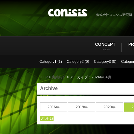
株式会社コニシス研究所
CONCEPT
PR
コンセプト
Category1 (1)
Category2 (0)
Category3 (0)
Categor
TOP
>
実績紹介
> アーカイブ：2024年04月
Archive
2016年
2019年
2020年
2
04月(1)