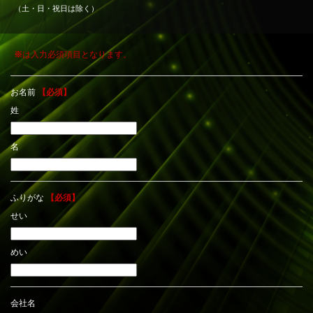
（土・日・祝日は除く）
※
は入力必須項目となります。
お名前
【必須】
姓
名
ふりがな
【必須】
せい
めい
会社名